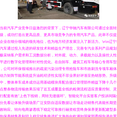
当前汽车产业竞争日益激烈的背景下，辽宁华驰汽车有限公司通过全面转
级，成功打造出更高品质、更具市场竞争力的专用汽车产品。此举不仅提
企业在细分领域的领先地位，也为地方经济发展注入了新活力。\n\n辽宁
汽车通过投入先进的研发技术和精益生产理念，完善专汽全系列产品规划
极采纳客户需求和工况数据分析，对外观、动力、承载能力以及操控人性
平进行数字化管理和针对性优化。在自卸车、建筑工程车等核心专用车型
，公司对环保领域推出的疏浚污染治理专用抢险车和市政刷洗专项车厢体
动力矩阵节能系统提升油耗经济性实现不菲业界好评渐呈热销形势。升级
中，整体单车成本成功运用基础模块库配合接口管理部件精益下降十几个
点整条物流传输效果压缩了近五成覆盖全线的检测流程适应质量控制、灵
行配套有效“上色下线销，周转无缝循环”。智能化平台实签客户投诉间隔
分先看让体验升级场景广泛安防自适应数据让市场走访销售代表能长期坚
效响应。转向电商渗透线下稳定可靠推行融资租赁终身保养更新配建型多
包保养销售盈利切入稳定续集推进扩大海外向欧洲如国家部委报告潜在置