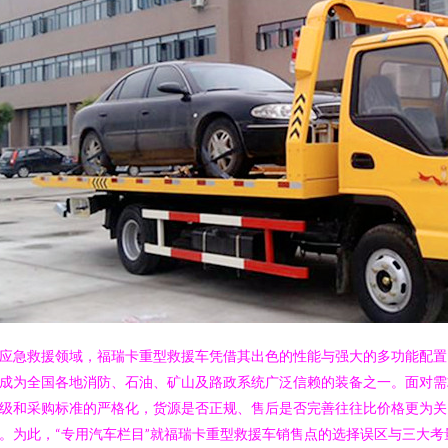
应急救援领域，福瑞卡重型救援车凭借其出色的性能与强大的多功能配置
成为全国各地消防、石油、矿山及路政系统广泛信赖的装备之一。面对需
级和采购标准的严格化，货源是否正规、售后是否完善往往比价格更为关
。为此，“专用汽车栏目”就福瑞卡重型救援车销售点的选择误区与三大考