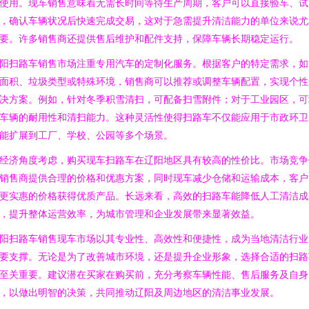
使用。现车销售意味着无需长时间等待生产周期，客户可以直接验车、试
，确认车辆状况后快速完成交易，这对于急需提升清洁能力的单位来说尤
要。许多销售商还提供售后维护和配件支持，保障车辆长期稳定运行。
阳扫路车销售市场注重专用汽车的定制化服务。根据客户的特定需求，如
面积、垃圾类型或特殊环境，销售商可以推荐或调整车辆配置，实现个性
决方案。例如，针对冬季积雪清扫，可配备扫雪附件；对于工业园区，可
车辆的耐用性和清扫能力。这种灵活性使得扫路车不仅能应用于市政环卫
能扩展到工厂、学校、公园等多个场景。
经济角度考虑，购买现车扫路车在辽阳地区具有较高的性价比。市场竞争
销售商提供合理的价格和优惠方案，同时现车减少仓储和运输成本，客户
更实惠的价格获得优质产品。长远来看，高效的扫路车能降低人工清洁成
，提升整体运营效率，为城市管理和企业发展带来显著效益。
阳扫路车销售现车市场以其专业性、高效性和便捷性，成为当地清洁行业
要支撑。无论是为了改善城市环境，还是提升企业形象，选择合适的扫路
至关重要。建议潜在买家在购买前，充分考察车辆性能、售后服务及自身
，以做出明智的决策，共同推动辽阳及周边地区的清洁事业发展。