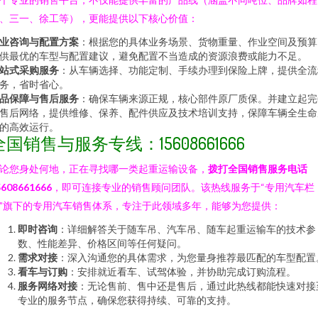
、三一、徐工等），更能提供以下核心价值：
业咨询与配置方案
：根据您的具体业务场景、货物重量、作业空间及预算
供最优的车型与配置建议，避免配置不当造成的资源浪费或能力不足。
站式采购服务
：从车辆选择、功能定制、手续办理到保险上牌，提供全流
务，省时省心。
品保障与售后服务
：确保车辆来源正规，核心部件原厂质保。并建立起完
售后网络，提供维修、保养、配件供应及技术培训支持，保障车辆全生命
的高效运行。
全国销售与服务专线：15608661666
论您身处何地，正在寻找哪一类起重运输设备，
拨打全国销售服务电话
5608661666
，即可连接专业的销售顾问团队。该热线服务于“专用汽车栏
”旗下的专用汽车销售体系，专注于此领域多年，能够为您提供：
即时咨询
：详细解答关于随车吊、汽车吊、随车起重运输车的技术参
数、性能差异、价格区间等任何疑问。
需求对接
：深入沟通您的具体需求，为您量身推荐最匹配的车型配置
看车与订购
：安排就近看车、试驾体验，并协助完成订购流程。
服务网络对接
：无论售前、售中还是售后，通过此热线都能快速对接
专业的服务节点，确保您获得持续、可靠的支持。