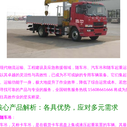
现代物流运输、工程建设及应急救援领域，随车吊、汽车吊和随车起重运
以其卓越的灵活性与高效性，已成为不可或缺的专用车辆装备。它们集起
、运输功能于一身，极大地提升了作业效率，降低了综合运营成本。若您
寻找可靠的产品与专业的服务，全国销售服务热线 15608661666 将成为
往高效作业的坚实桥梁。
核心产品解析：各具优势，应对多元需求
随车吊
：
车吊，又称卡车吊，是在载货卡车底盘上集成液压起重装置的车辆。其最