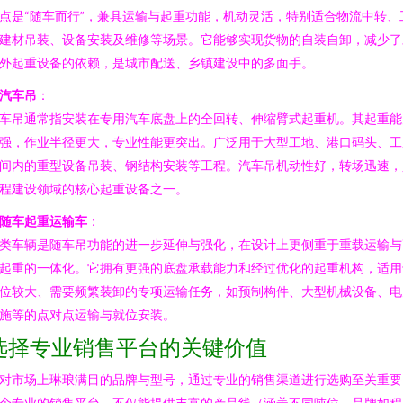
点是“随车而行”，兼具运输与起重功能，机动灵活，特别适合物流中转、
建材吊装、设备安装及维修等场景。它能够实现货物的自装自卸，减少了
外起重设备的依赖，是城市配送、乡镇建设中的多面手。
汽车吊
：
车吊通常指安装在专用汽车底盘上的全回转、伸缩臂式起重机。其起重能
强，作业半径更大，专业性能更突出。广泛用于大型工地、港口码头、工
间内的重型设备吊装、钢结构安装等工程。汽车吊机动性好，转场迅速，
程建设领域的核心起重设备之一。
随车起重运输车
：
类车辆是随车吊功能的进一步延伸与强化，在设计上更侧重于重载运输与
起重的一体化。它拥有更强的底盘承载能力和经过优化的起重机构，适用
位较大、需要频繁装卸的专项运输任务，如预制构件、大型机械设备、电
施等的点对点运输与就位安装。
选择专业销售平台的关键价值
对市场上琳琅满目的品牌与型号，通过专业的销售渠道进行选购至关重要
个专业的销售平台，不仅能提供丰富的产品线（涵盖不同吨位、品牌如程